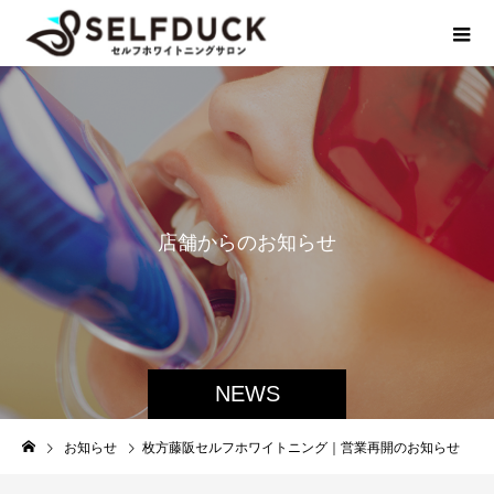
店
舗
か
ら
の
お
知
ら
せ
NEWS
お知らせ
枚方藤阪セルフホワイトニング｜営業再開のお知らせ